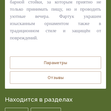
барной стойки, за которым приятно не
только принимать пищу, но и проводить
уютные вечера. Фартук украшен
изысканным орнаментом также в
традиционном стиле и защищён от
повреждений.
Параметры
Отзывы
Находится в разделах